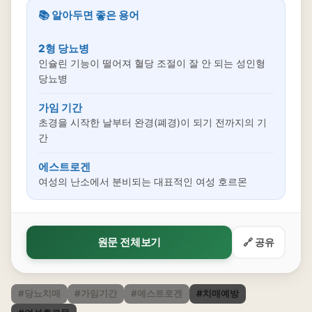
📚 알아두면 좋은 용어
2형 당뇨병
인슐린 기능이 떨어져 혈당 조절이 잘 안 되는 성인형
당뇨병
가임 기간
초경을 시작한 날부터 완경(폐경)이 되기 전까지의 기
간
에스트로겐
여성의 난소에서 분비되는 대표적인 여성 호르몬
원문 전체보기
🔗 공유
#당뇨치매
#가임기간
#에스트로겐
#치매예방