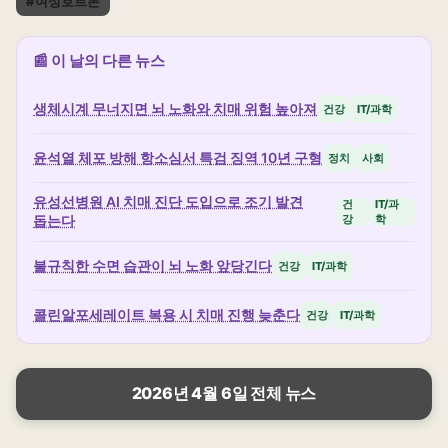
#여성호르몬
📰 이 날의 다른 뉴스
생체시계 무너지면 뇌 노화와 치매 위험 높아져
건강
IT/과학
윤석열 체포 방해 항소심서 특검 징역 10년 구형
정치
사회
유성선병원 AI 치매 진단 도입으로 조기 발견
건
IT/과
돕는다
강
학
불규칙한 수면 습관이 뇌 노화 앞당긴다
건강
IT/과학
콜린알포세레이트 복용 시 치매 진행 늦춘다
건강
IT/과학
2026년 4월 6일 전체 뉴스