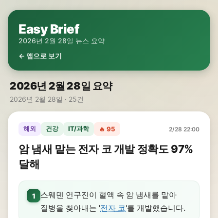
Easy Brief
2026년 2월 28일 뉴스 요약
← 앱으로 보기
2026년 2월 28일 요약
2026년 2월 28일 · 25건
해외
건강
IT/과학
🔥 95
2/28 22:00
암 냄새 맡는 전자 코 개발 정확도 97%
달해
스웨덴 연구진이 혈액 속 암 냄새를 맡아
1
질병을 찾아내는 '
전자 코
'를 개발했습니다.