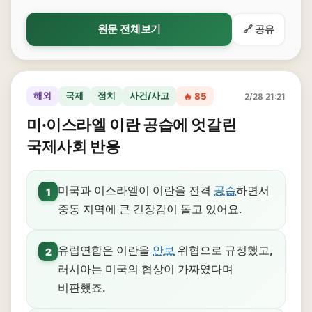
원문 전체보기
🔗 공유
해외
국제
정치
사건/사고
🔥 85
2/28 21:21
미·이스라엘 이란 공습에 엇갈린
국제사회 반응
미국과 이스라엘이 이란을 전격
공습
하면서
1
중동 지역에 큰 긴장감이 돌고 있어요.
유럽연합은 이란을
안보
위협으로 규정했고,
2
러시아는 미국의 협상이 가짜였다며
비판했죠.