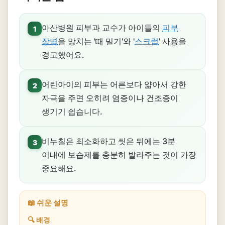
아산병원 피부과 교수가 아이들의
피부
1
장벽
을 망치는 '때 밀기'와 '
스크럽
' 사용을
경고했어요.
어린아이의 피부는 어른보다 얇아서 강한
2
자극을 주면 오히려 염증이나 건조증이
생기기 쉽습니다.
비누칠은 최소화하고 씻은 뒤에는 3분
3
이내에 보습제를 충분히 발라주는 것이 가장
중요해요.
📖 쉬운 설명
🔍 배경