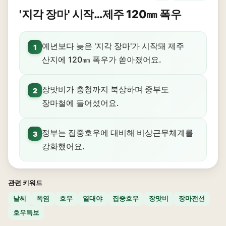
'지각 장마' 시작…제주 120㎜ 폭우
예년보다 늦은 '지각 장마'가 시작돼 제주
1
산지에 120㎜ 폭우가 쏟아졌어요.
장맛비가 충청까지 북상하며 중부도
2
장마철에 들어섰어요.
정부는 집중호우에 대비해 비상근무체계를
3
강화했어요.
관련 키워드
날씨
폭염
호우
열대야
집중호우
장맛비
장마전선
호우특보