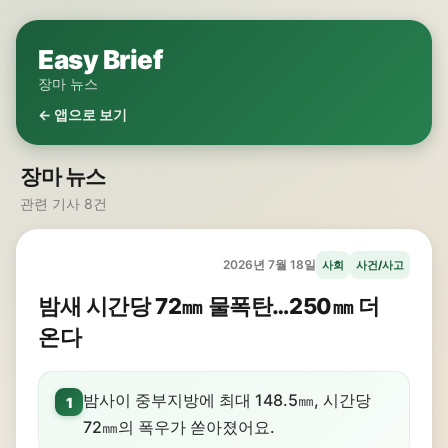
Easy Brief
장마 뉴스
← 앱으로 보기
장마 뉴스
관련 기사 8건
2026년 7월 18일
사회
사건/사고
밤새 시간당 72㎜ 물폭탄…250㎜ 더
온다
밤사이 중부지방에 최대 148.5㎜, 시간당
1
72㎜의 폭우가 쏟아졌어요.