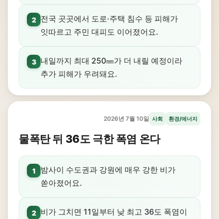
전국 곳곳에서 도로·주택 침수 등 피해가
2
잇따르고 주민 대피도 이어졌어요.
내일까지 최대 250㎜가 더 내릴 예정이라
3
추가 피해가 우려돼요.
2026년 7월 10일
사회
환경/에너지
물폭탄 뒤 36도 극한 폭염 온다
밤사이 수도권과 강원에 매우 강한 비가
1
쏟아졌어요.
비가 그치면 11일부터 낮 최고 36도 폭염이
2