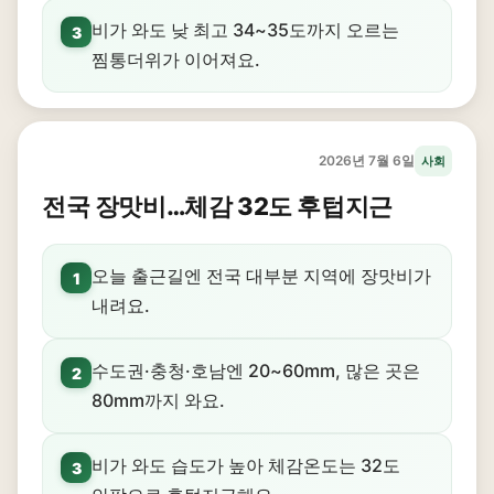
비가 와도 낮 최고 34~35도까지 오르는
3
찜통더위가 이어져요.
2026년 7월 6일
사회
전국 장맛비…체감 32도 후텁지근
오늘 출근길엔 전국 대부분 지역에 장맛비가
1
내려요.
수도권·충청·호남엔 20~60mm, 많은 곳은
2
80mm까지 와요.
비가 와도 습도가 높아 체감온도는 32도
3