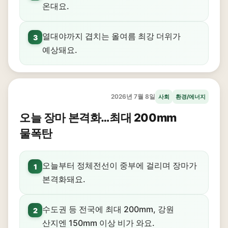
온대요.
열대야까지 겹치는 올여름 최강 더위가
3
예상돼요.
2026년 7월 8일
사회
환경/에너지
오늘 장마 본격화…최대 200mm
물폭탄
오늘부터 정체전선이 중부에 걸리며 장마가
1
본격화돼요.
수도권 등 전국에 최대 200mm, 강원
2
산지엔 150mm 이상 비가 와요.