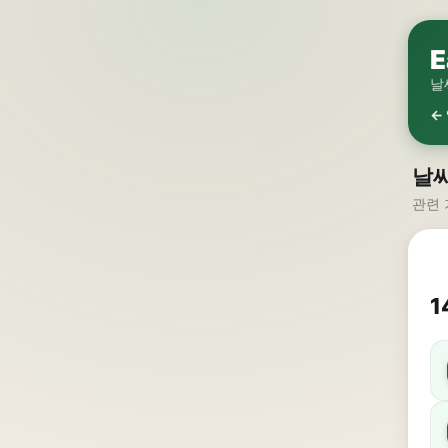
E
날
←
날씨
관련 
1