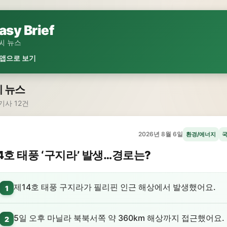
asy Brief
씨 뉴스
 앱으로 보기
 뉴스
기사 12건
2026년 8월 6일
환경/에너지
4호 태풍 ‘구지라’ 발생…경로는?
제14호 태풍 구지라가 필리핀 인근 해상에서 발생했어요.
1
5일 오후 마닐라 북북서쪽 약 360km 해상까지 접근했어요.
2