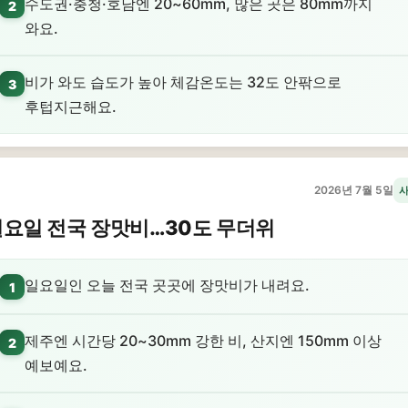
수도권·충청·호남엔 20~60mm, 많은 곳은 80mm까지
2
와요.
비가 와도 습도가 높아 체감온도는 32도 안팎으로
3
후텁지근해요.
2026년 7월 5일
요일 전국 장맛비…30도 무더위
일요일인 오늘 전국 곳곳에 장맛비가 내려요.
1
제주엔 시간당 20~30mm 강한 비, 산지엔 150mm 이상
2
예보예요.