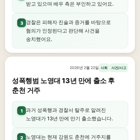
받고 있으며 배우 측은 부인하고 있어요.
경찰은 피해자 진술과 증거를 바탕으로
3
혐의가 인정된다고 판단해 사건을
송치했어요.
2026년 2월 22일
사회
사건/사고
성폭행범 노영대 13년 만에 출소 후
춘천 거주
과거 성폭행과 경찰서 탈주로 알려진
1
노영대가 13년 만에 만기 출소했습니다.
노영대는 현재 강원도 춘천에 거주지를
2