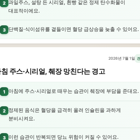
과일주스, 설탕 든 시리얼, 흰빵 같은 정제 탄수화물이
2
대표적이에요.
단백질·식이섬유를 곁들이면 혈당 급상승을 늦출 수 있어요.
3
2026년 7월 1일
침 주스·시리얼, 췌장 망친다는 경고
아침에 주스·시리얼로 때우는 습관이 췌장에 부담을 준대요.
1
정제된 음식은 혈당을 급격히 올려 인슐린을 과하게
2
분비시켜요.
이런 습관이 반복되면 당뇨 위험이 커질 수 있어요.
3