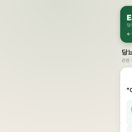
E
당
←
당
관련 
"