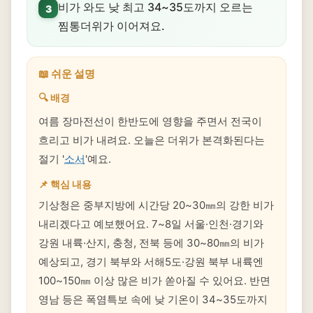
비가 와도 낮 최고 34~35도까지 오르는
3
찜통더위가 이어져요.
📖 쉬운 설명
🔍 배경
여름 장마전선이 한반도에 영향을 주면서 전국이
흐리고 비가 내려요. 오늘은 더위가 본격화된다는
절기 '
소서
'예요.
📌 핵심 내용
기상청은 중부지방에 시간당 20~30㎜의 강한 비가
내리겠다고 예보했어요. 7~8일 서울·인천·경기와
강원 내륙·산지, 충청, 전북 등에 30~80㎜의 비가
예상되고, 경기 북부와 서해5도·강원 북부 내륙엔
100~150㎜ 이상 많은 비가 쏟아질 수 있어요. 반면
영남 등은 폭염특보 속에 낮 기온이 34~35도까지