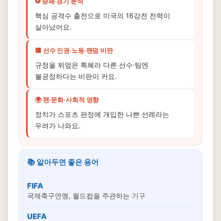
⚽ 승패·경기 분석
핵심 공격수 출전으로 미국의 16강전 전력이
살아났어요.
🟥 선수 인권·노동·팬덤 비판
규정을 뒤엎은 특혜라 다른 선수·팀엔
불공정하다는 비판이 커요.
🌍 팬·문화·사회적 영향
정치가 스포츠 판정에 개입한 나쁜 선례라는
우려가 나와요.
📚 알아두면 좋은 용어
FIFA
국제축구연맹, 월드컵을 주관하는 기구
UEFA