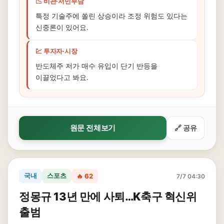
📉 비관·서민부담
특정 기술주에 쏠린 상승이라 조정 위험도 있다는
신중론이 있어요.
💹 투자자·시장
반도체주 저가 매수 유입이 단기 반등을
이끌었다고 봐요.
원문 전체보기
🔗 공유
국내
스포츠
🔥 62
7/7 04:30
정몽규 13년 만에 사퇴…K축구 혁신위
출범