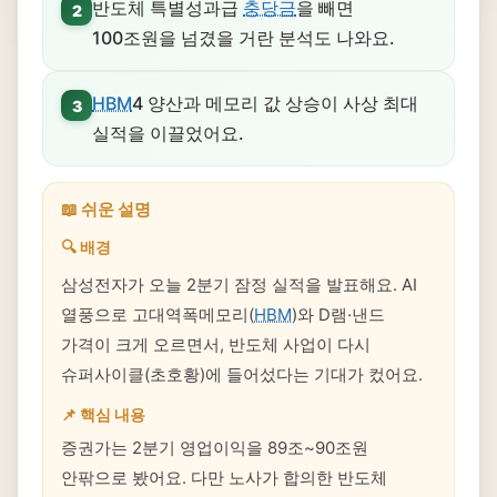
반도체 특별성과급
충당금
을 빼면
2
100조원을 넘겼을 거란 분석도 나와요.
HBM
4 양산과 메모리 값 상승이 사상 최대
3
실적을 이끌었어요.
📖 쉬운 설명
🔍 배경
삼성전자가 오늘 2분기 잠정 실적을 발표해요. AI
열풍으로 고대역폭메모리(
HBM
)와 D램·낸드
가격이 크게 오르면서, 반도체 사업이 다시
슈퍼사이클(초호황)에 들어섰다는 기대가 컸어요.
📌 핵심 내용
증권가는 2분기 영업이익을 89조~90조원
안팎으로 봤어요. 다만 노사가 합의한 반도체