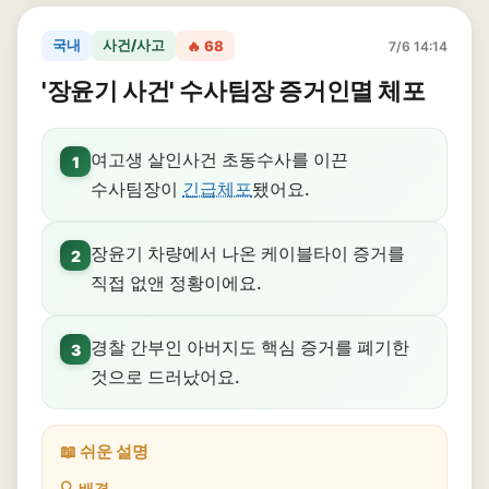
국내
사건/사고
🔥 68
7/6 14:14
'장윤기 사건' 수사팀장 증거인멸 체포
여고생 살인사건 초동수사를 이끈
1
수사팀장이
긴급체포
됐어요.
장윤기 차량에서 나온 케이블타이 증거를
2
직접 없앤 정황이에요.
경찰 간부인 아버지도 핵심 증거를 폐기한
3
것으로 드러났어요.
📖 쉬운 설명
🔍 배경