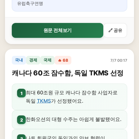
유럽축구연맹
원문 전체보기
🔗 공유
국내
경제
국제
🔥 68
7/7 00:17
캐나다 60조 잠수함, 독일 TKMS 선정
최대 60조원 규모 캐나다 잠수함 사업자로
1
독일
TKMS
가 선정됐어요.
한화오션의 대형 수주는 아쉽게 불발됐어요.
2
나토 회원국인 독일과의 안보 협력이
3