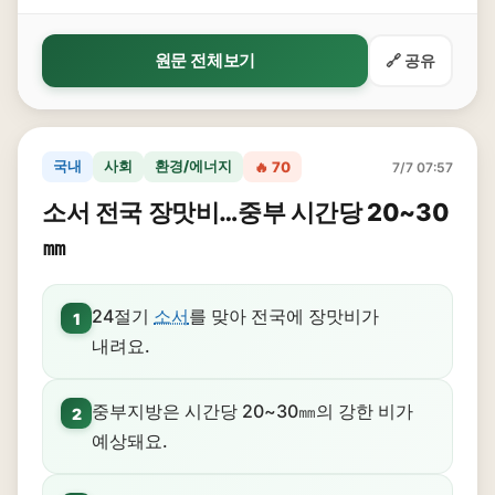
원문 전체보기
🔗 공유
국내
사회
환경/에너지
🔥 70
7/7 07:57
소서 전국 장맛비…중부 시간당 20~30
㎜
24절기
소서
를 맞아 전국에 장맛비가
1
내려요.
중부지방은 시간당 20~30㎜의 강한 비가
2
예상돼요.