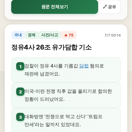
원문 전체보기
🔗 공유
국내
경제
사건/사고
🔥 75
7/7 00:14
정유4사 26조 유가담합 기소
검찰이 정유 4사를 기름값
담합
혐의로
1
재판에 넘겼어요.
미국·이란 전쟁 직후 값을 올리기로 합의한
2
정황이 드러났어요.
대화방엔 '전쟁으로 먹고 산다' '트럼프
3
만세'라는 말까지 있었대요.