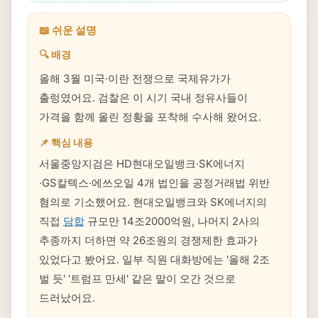
📖 쉬운 설명
🔍 배경
올해 3월 미국·이란 전쟁으로 국제유가가
출렁였어요. 검찰은 이 시기 국내 정유사들이
가격을 함께 올린 정황을 포착해 수사해 왔어요.
📌 핵심 내용
서울중앙지검은 HD현대오일뱅크·SK에너지
·GS칼텍스·에쓰오일 4개 법인을 공정거래법 위반
혐의로 기소했어요. 현대오일뱅크와 SK에너지의
직접
담합
규모만 14조2000억원, 나머지 2사의
추종까지 더하면 약 26조원의 경쟁제한 효과가
있었다고 봤어요. 일부 직원 대화방에는 '올해 2조
벌 듯' '트럼프 만세' 같은 말이 오간 것으로
드러났어요.