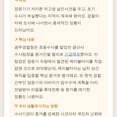
장윤기가 저지른 여고생 살인사건을 두고, 초기
수사가 부실했다는 지적이 계속돼 왔어요. 경찰이
자체 조사에 나서면서 충격적인 정황이
드러났어요.
📌 핵심 내용
광주경찰청은 초동수사를 맡았던 광산서
수사팀장을 증거인멸 혐의로
긴급체포
했어요. 이
팀장은 장윤기 차량에서 발견된 케이블타이를 직접
없앤 것으로 파악됐는데, 케이블타이는 납치·강간
목적을 입증할 핵심 증거로 평가돼요. 또 현직 경찰
간부인 장윤기의 아버지가 압수수색 계획을 미리
전달받아 리얼돌·휴대전화 등 증거를 폐기한
정황도 나왔어요.
💡 우리 생활에 미치는 영향
수사기관이 증거를 은폐한 사건이라 국민의 신뢰에