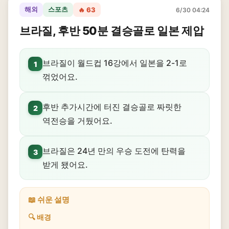
해외
스포츠
🔥 63
6/30 04:24
브라질, 후반 50분 결승골로 일본 제압
브라질이 월드컵 16강에서 일본을 2-1로
1
꺾었어요.
후반 추가시간에 터진 결승골로 짜릿한
2
역전승을 거뒀어요.
브라질은 24년 만의 우승 도전에 탄력을
3
받게 됐어요.
📖 쉬운 설명
🔍 배경