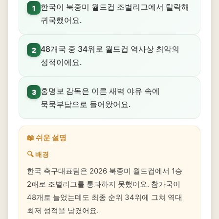
한국이 북중미 월드컵 조별리그에서 탈락해
1
귀국했어요.
48개국 중 34위로 월드컵 역사상 최악의
2
성적이에요.
홍명보 감독은 이른 새벽 야유 속에
3
묵묵부답으로 들어왔어요.
📖 쉬운 설명
🔍 배경
한국 축구대표팀은 2026 북중미 월드컵에서 1승
2패로 조별리그를 통과하지 못했어요. 참가국이
48개로 늘었는데도 최종 순위 34위에 그쳐 역대
최저 성적을 남겼어요.