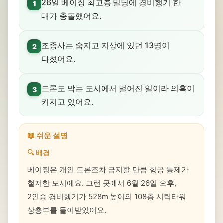
26일 베이징 최고층 빌딩에 경비행기 한
1
대가 충돌했어요.
조종사는 숨지고 지상에 있던 13명이
2
다쳤어요.
드론도 막는 도시에서 벌어진 일이라 의혹이
3
커지고 있어요.
📖 쉬운 설명
🔍 배경
베이징은 개인 드론조차 금지할 만큼 항공 통제가
철저한 도시예요. 그런 곳에서 6월 26일 오후,
2인승 경비행기가 528m 높이의 108층 시틱타워
상층부를 들이받았어요.