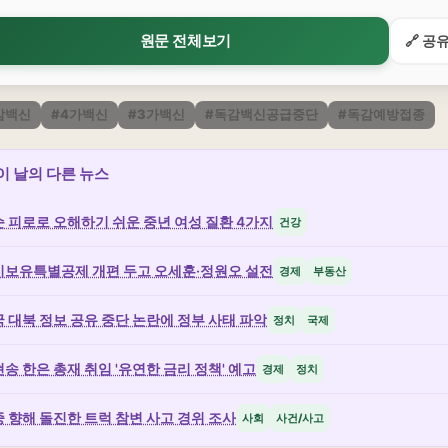
원문 전체보기
🔗 공
감백신
#4가백신
#3가백신
#독감백신공급중단
#독감예방접종
 이 날의 다른 뉴스
 피로로 오해하기 쉬운 중년 여성 질환 4가지
건강
기보유특별공제 개편 두고 오세훈·정원오 설전
경제
부동산
 대북 정보 공유 중단 논란에 정부 사태 파악
정치
국제
송 한은 총재 취임 '유연한 금리 정책' 예고
경제
정치
 향해 돌진한 트럭 참변 사고 경위 조사
사회
사건/사고