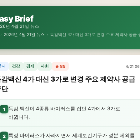
asy Brief
026년 4월 21일 뉴스
›
2026년 4월 21일 뉴스
›
독감백신 4가 대신 3가로 변경 주요 제약사 공급 
국내
건강
경제
사회
🔥 85
4/21 06
감백신 4가 대신 3가로 변경 주요 제약사 공급
중단
독감 백신이 4종류 바이러스를 잡던 4가에서 3가로
1
바뀝니다.
특정 바이러스가 사라지면서 세계보건기구가 성분 제외를
2