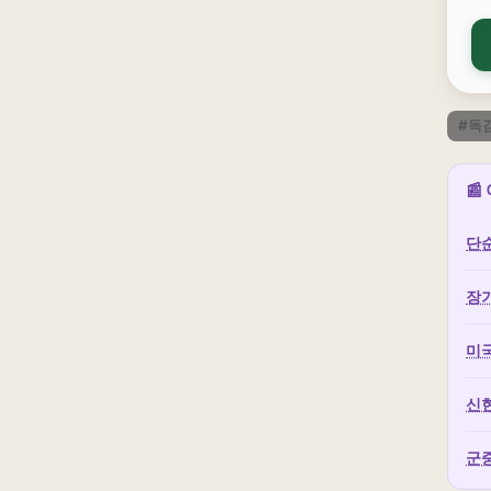
#독
📰
단순
장
미국
신현
군중