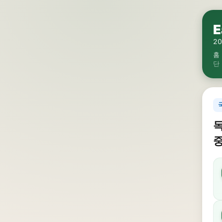
E
2
홈
단
독