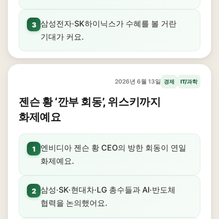
삼성전자·SK하이닉스가 수혜를 볼 거란
3
기대가 커요.
2026년 6월 13일
경제
IT/과학
젠슨 황 ‘깐부 회동’, 위스키까지
화제예요
엔비디아 젠슨 황 CEO의 방한 회동이 연일
1
화제예요.
삼성·SK·현대차·LG 총수들과 AI·반도체
2
협력을 논의했어요.