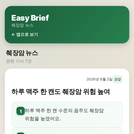
Easy Brief
췌장암 뉴스
← 앱으로 보기
췌장암 뉴스
관련 기사 7건
2026년 8월 2일
건강
하루 맥주 한 캔도 췌장암 위험 높여
하루 맥주 한 캔 수준의 음주도 췌장암
1
위험을 높였어요.