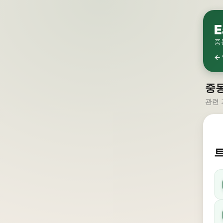
E
중
←
중
관련 
트