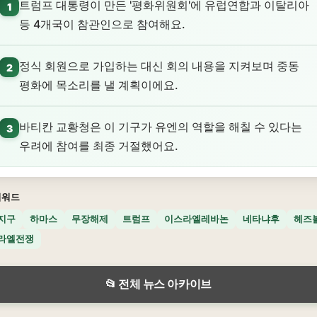
트럼프 대통령이 만든 '평화위원회'에 유럽연합과 이탈리아
1
등 4개국이 참관인으로 참여해요.
정식 회원으로 가입하는 대신 회의 내용을 지켜보며 중동
2
평화에 목소리를 낼 계획이에요.
바티칸 교황청은 이 기구가 유엔의 역할을 해칠 수 있다는
3
우려에 참여를 최종 거절했어요.
키워드
지구
하마스
무장해제
트럼프
이스라엘레바논
네타냐후
헤즈
라엘전쟁
📂 전체 뉴스 아카이브