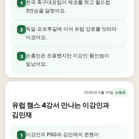
한국 축구대표팀이 체코를 꺾고 월드컵
1
3연승을 달렸어요.
독일·포르투갈에 이어 유럽 강호를 잇따라
2
이겼어요.
손흥민은 조용했지만 이강인·황인범이
3
빛났어요.
2026년 4월 16일
스포츠
유럽 챔스 4강서 만나는 이강인과
김민재
이강인의 PSG와 김민재의 뮌헨이
1