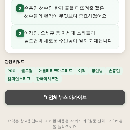
손흥민 선수와 함께 골을 터뜨려줄 젊은
2
선수들의 활약이 무엇보다 중요해졌어요.
이강인, 오세훈 등 차세대 스타들이
3
월드컵의 새로운 주인공이 될지 기대됩니다.
관련 키워드
월드컵
아틀레티코마드리드
이적
황인범
손흥민
PSG
챔피언스리그
한국멕시코전
📂 전체 뉴스 아카이브
요약은 참고용입니다. 자세한 내용은 각 카드의 "원문 전체보기" 버튼
을 눌러주세요.