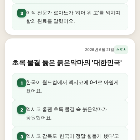
이적 전문가 로마노가 '히어 위 고'를 외치며
3
합의 완료를 알렸어요.
2026년 6월 21일
스포츠
초록 물결 뚫은 붉은악마의 '대한민국'
한국이 월드컵에서 멕시코에 0-1로 아쉽게
1
졌어요.
멕시코 홈팬 초록 물결 속 붉은악마가
2
응원했어요.
멕시코 감독도 '한국이 정말 힘들게 했다'고
3