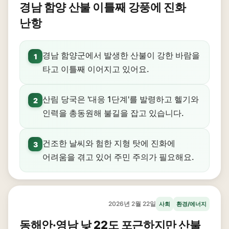
경남 함양 산불 이틀째 강풍에 진화
난항
경남 함양군에서 발생한 산불이 강한 바람을
1
타고 이틀째 이어지고 있어요.
산림 당국은 '대응 1단계'를 발령하고 헬기와
2
인력을 총동원해 불길을 잡고 있습니다.
건조한 날씨와 험한 지형 탓에 진화에
3
어려움을 겪고 있어 주민 주의가 필요해요.
2026년 2월 22일
사회
환경/에너지
동해안·영남 낮 22도 포근하지만 산불