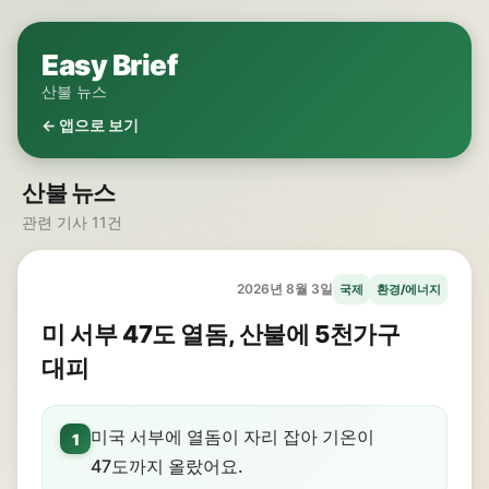
Easy Brief
산불 뉴스
← 앱으로 보기
산불 뉴스
관련 기사 11건
2026년 8월 3일
국제
환경/에너지
미 서부 47도 열돔, 산불에 5천가구
대피
미국 서부에 열돔이 자리 잡아 기온이
1
47도까지 올랐어요.