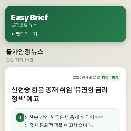
Easy Brief
물가안정 뉴스
← 앱으로 보기
물가안정 뉴스
관련 기사 15건
2026년 4월 21일
경제
정치
신현송 한은 총재 취임 '유연한 금리
정책' 예고
신현송 신임 한국은행 총재가 취임하며
1
신중한 통화정책을 예고했습니다.