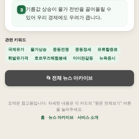
기름값 상승이 물가 전반을 끌어올릴 수
3
있어 우리 경제에도 우려가 큽니다.
관련 키워드
국제유가
물가상승
중동전쟁
중동정세
유류할증료
휘발유가격
호르무즈해협봉쇄
미이란갈등
뉴욕증시
📂 전체 뉴스 아카이브
요약은 참고용입니다. 자세한 내용은 각 카드의 "원문 전체보기" 버튼
을 눌러주세요.
홈
·
뉴스 아카이브
·
서비스 소개