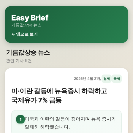
Easy Brief
기름값상승 뉴스
← 앱으로 보기
기름값상승 뉴스
관련 기사 9건
2026년 4월 21일
경제
국제
미·이란 갈등에 뉴욕증시 하락하고
국제유가 7% 급등
미국과 이란의 갈등이 깊어지며 뉴욕 증시가
1
일제히 하락했습니다.