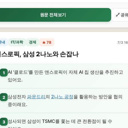
원문 전체보기
🔗 공
국내
IT/과학
경제
🔥 78
7/3 16
스로픽, 삼성 2나노와 손잡나
AI '클로드'를 만든 앤스로픽이 자체 AI 칩 생산을 추진하고
1
있어요.
삼성전자
파운드리
의
2나노 공정
을 활용하는 방안을 협의
2
중이래요.
성사되면 삼성이 TSMC를 쫓는 데 큰 전환점이 될 수
3