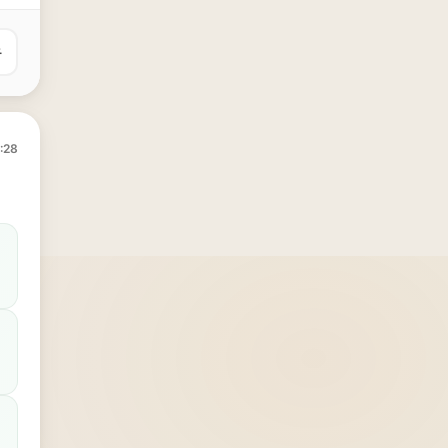
유
:28