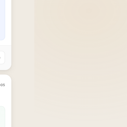
유
:05