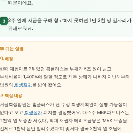
때문이에요.
2주 안에 자금을 구해 항고하지 못하면 1만 2천 명 일자리가
3
위태로워요.
📖 쉬운 설명
🔍 배경
한때 대형마트 2위였던 홈플러스는 부채가 5조 원이 넘고
부채비율이 1,400%에 달할 정도로 재무 상태가 나빠져 지난해부터
법원의
회생절차
를 밟아 왔어요.
📌 핵심 내용
서울회생법원은 홈플러스가 낸 수정 회생계획안이 실행 가능성이
없다고 보고
회생절차
폐지를 결정했어요. 대주주 MBK파트너스는
'1천억 원 보증만 서겠다', 최대 채권자 메리츠금융은 'MBK 보증을
전제로 1천억 원만 빌려주겠다'며 맞서다 결국 2천억 원 조달에