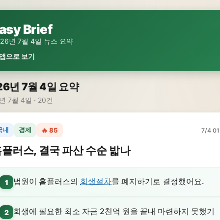
asy Brief
026년 7월 4일 뉴스 요약
 앱으로 보기
26년 7월 4일 요약
년 7월 4일 · 20건
국내
경제
🔥 85
7/4 01
플러스, 결국 파산 수순 밟나
법원이 홈플러스의
회생절차
를 폐지하기로 결정했어요.
1
회생에 필요한 최소 자금 2천억 원을 끝내 마련하지 못했기
2