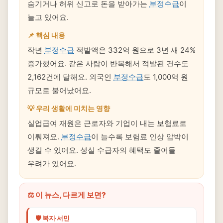
숨기거나 허위 신고로 돈을 받아가는
부정수급
이
늘고 있어요.
📌 핵심 내용
작년
부정수급
적발액은 332억 원으로 3년 새 24%
증가했어요. 같은 사람이 반복해서 적발된 건수도
2,162건에 달해요. 외국인
부정수급
도 1,000억 원
규모로 불어났어요.
💡 우리 생활에 미치는 영향
실업급여 재원은 근로자와 기업이 내는 보험료로
이뤄져요.
부정수급
이 늘수록 보험료 인상 압박이
생길 수 있어요. 성실 수급자의 혜택도 줄어들
우려가 있어요.
⚖️ 이 뉴스, 다르게 보면?
🛡️ 복지·서민