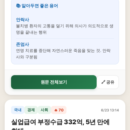
📚 알아두면 좋은 용어
안락사
불치병 환자의 고통을 덜기 위해 의사가 의도적으로 생
명을 끝내는 행위
존엄사
연명 치료를 중단해 자연스러운 죽음을 맞는 것. 안락
사와 구분됨
원문 전체보기
🔗 공유
국내
경제
사회
🔥 70
6/23 13:14
실업급여 부정수급 332억, 5년 만에