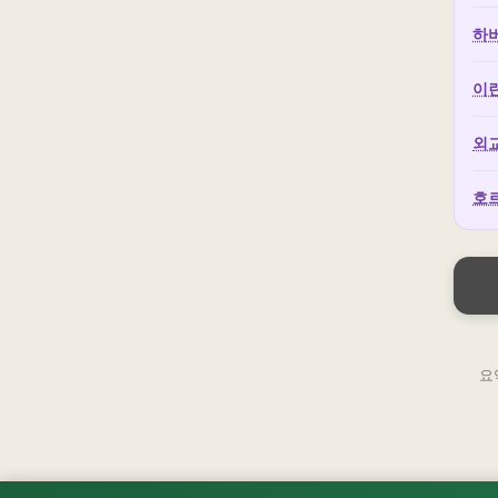
하버
이란
외교
호르
요