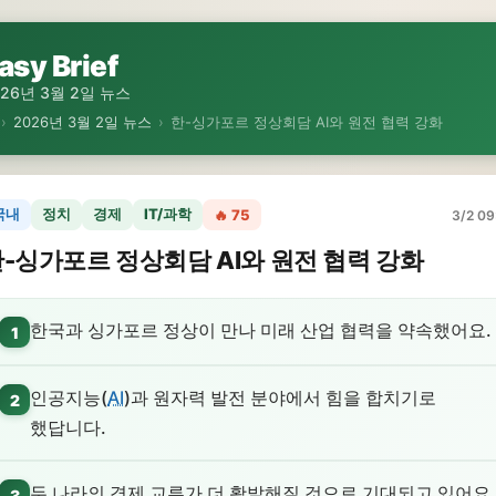
asy Brief
026년 3월 2일 뉴스
›
2026년 3월 2일 뉴스
›
한-싱가포르 정상회담 AI와 원전 협력 강화
국내
정치
경제
IT/과학
🔥 75
3/2 09
-싱가포르 정상회담 AI와 원전 협력 강화
한국과 싱가포르 정상이 만나 미래 산업 협력을 약속했어요.
1
인공지능(
AI
)과 원자력 발전 분야에서 힘을 합치기로
2
했답니다.
두 나라의 경제 교류가 더 활발해질 것으로 기대되고 있어요.
3