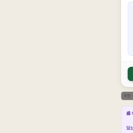
#한
📰
당뇨