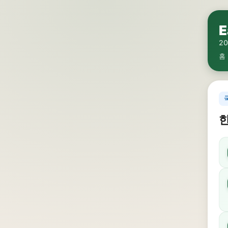
E
2
홈
한