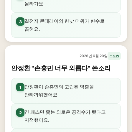
올라가요.
결전지 몬테레이의 한낮 더위가 변수로
3
꼽혀요.
2026년 6월 20일
스포츠
안정환 "손흥민 너무 외롭다" 쓴소리
안정환이 손흥민의 고립된 역할을
1
안타까워했어요.
긴 패스만 쫓는 외로운 공격수가 됐다고
2
지적했어요.