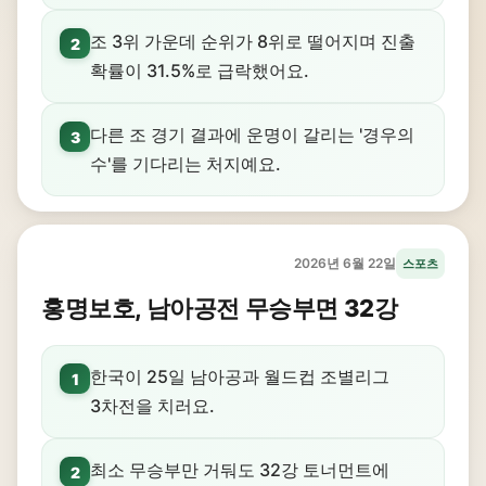
조 3위 가운데 순위가 8위로 떨어지며 진출
2
확률이 31.5%로 급락했어요.
다른 조 경기 결과에 운명이 갈리는 '경우의
3
수'를 기다리는 처지예요.
2026년 6월 22일
스포츠
홍명보호, 남아공전 무승부면 32강
한국이 25일 남아공과 월드컵 조별리그
1
3차전을 치러요.
최소 무승부만 거둬도 32강 토너먼트에
2