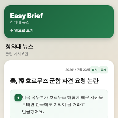
Easy Brief
청와대 뉴스
← 앱으로 보기
청와대 뉴스
관련 기사 6건
2026년 7월 23일
정치
국제
美, 韓 호르무즈 군함 파견 요청 논란
미국 국무부가 호르무즈 해협에 해군 자산을
1
보태면 한국에도 이익이 될 거라고
언급했어요.