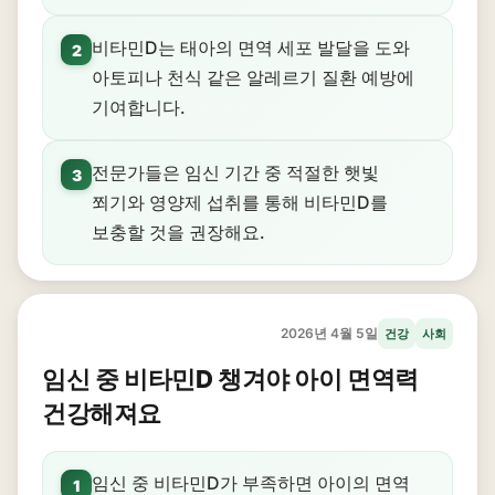
비타민D는 태아의 면역 세포 발달을 도와
2
아토피나 천식 같은 알레르기 질환 예방에
기여합니다.
전문가들은 임신 기간 중 적절한 햇빛
3
쬐기와 영양제 섭취를 통해 비타민D를
보충할 것을 권장해요.
2026년 4월 5일
건강
사회
임신 중 비타민D 챙겨야 아이 면역력
건강해져요
임신 중 비타민D가 부족하면 아이의 면역
1