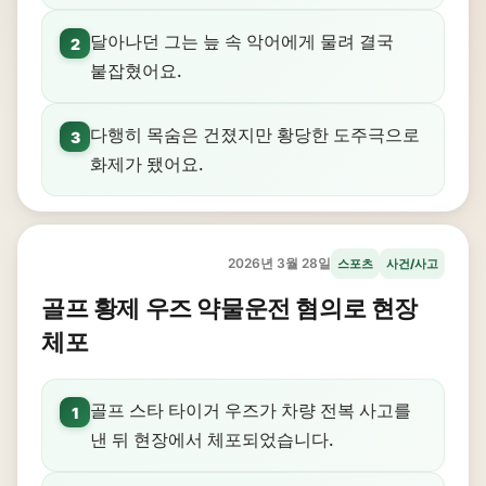
달아나던 그는 늪 속 악어에게 물려 결국
2
붙잡혔어요.
다행히 목숨은 건졌지만 황당한 도주극으로
3
화제가 됐어요.
2026년 3월 28일
스포츠
사건/사고
골프 황제 우즈 약물운전 혐의로 현장
체포
골프 스타 타이거 우즈가 차량 전복 사고를
1
낸 뒤 현장에서 체포되었습니다.