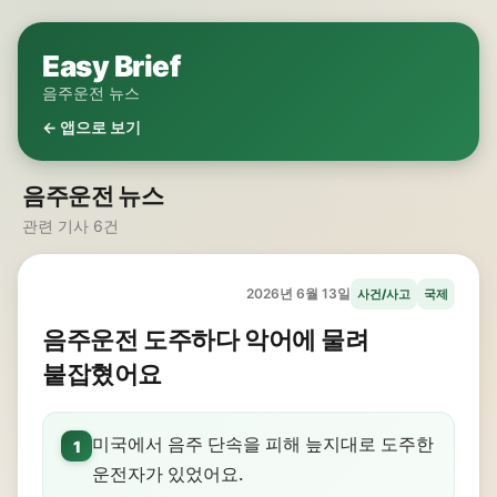
Easy Brief
음주운전 뉴스
← 앱으로 보기
음주운전 뉴스
관련 기사 6건
2026년 6월 13일
사건/사고
국제
음주운전 도주하다 악어에 물려
붙잡혔어요
미국에서 음주 단속을 피해 늪지대로 도주한
1
운전자가 있었어요.