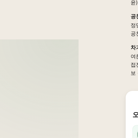
윤
공
정
공
차
여
접
보
오