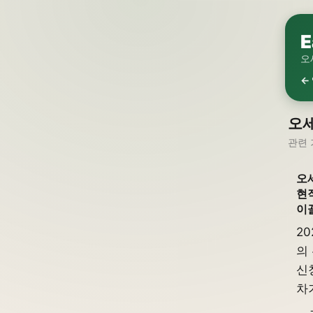
E
오
←
오세
관련 
오
현
이
2
의
신
차