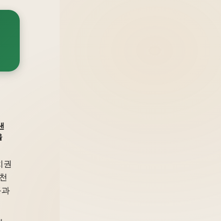
낸
을
치권
공천
등과