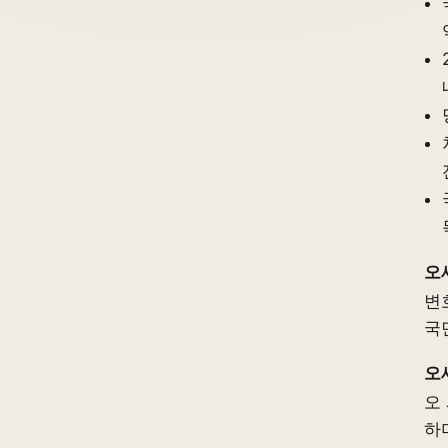
오
변
국
오
오
하