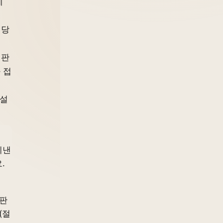
례
 당
비판
 접
 설
지낸
.
비판
(절