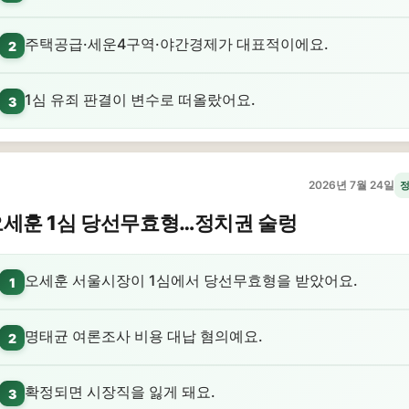
주택공급·세운4구역·야간경제가 대표적이에요.
2
1심 유죄 판결이 변수로 떠올랐어요.
3
2026년 7월 24일
오세훈 1심 당선무효형…정치권 술렁
오세훈 서울시장이 1심에서 당선무효형을 받았어요.
1
명태균 여론조사 비용 대납 혐의예요.
2
확정되면 시장직을 잃게 돼요.
3