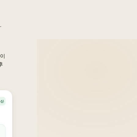
.
결이
후
동산