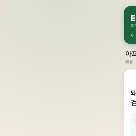
E
아
←
아
관련 
돼