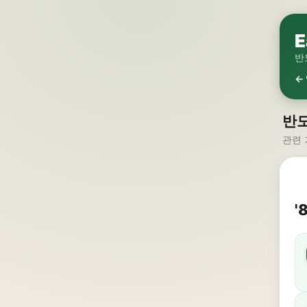
E
반
←
반
관련 
'