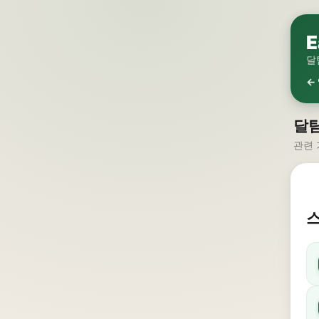
E
달
←
달탐
관련 
스