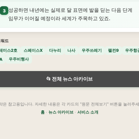
성공하면 내년에는 실제로 달 표면에 발을 딛는 다음 단계
3
임무가 이어질 예정이라 세계가 주목하고 있죠.
키워드
테미스2호
스페이스X
다누리
나사
우주쓰레기
팰컨9
우주항
우주비행사
A
📂 전체 뉴스 아카이브
약은 참고용입니다. 자세한 내용은 각 카드의 "원문 전체보기" 버튼을 눌러주세
홈
·
뉴스 아카이브
·
서비스 소개