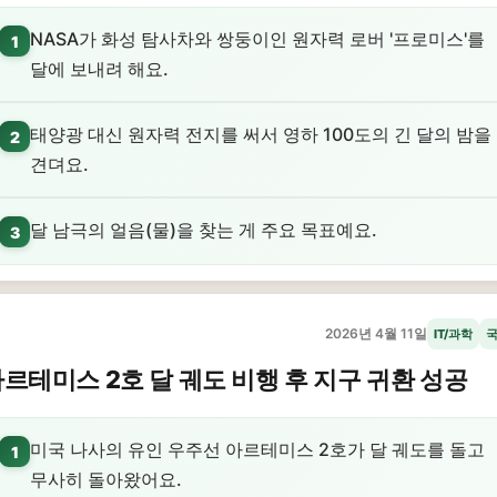
NASA가 화성 탐사차와 쌍둥이인 원자력 로버 '프로미스'를
1
달에 보내려 해요.
태양광 대신 원자력 전지를 써서 영하 100도의 긴 달의 밤을
2
견뎌요.
달 남극의 얼음(물)을 찾는 게 주요 목표예요.
3
2026년 4월 11일
IT/과학
르테미스 2호 달 궤도 비행 후 지구 귀환 성공
미국 나사의 유인 우주선 아르테미스 2호가 달 궤도를 돌고
1
무사히 돌아왔어요.