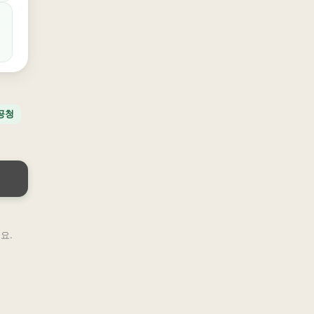
공청
요.