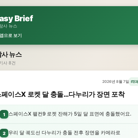
asy Brief
탐사 뉴스
 앱으로 보기
사 뉴스
기사 8건
2026년 8월 7일
IT/
페이스X 로켓 달 충돌…다누리가 장면 포착
스페이스X 팰컨9 로켓 잔해가 5일 달 표면에 충돌했어요.
1
우리 달 궤도선 다누리가 충돌 전후 장면을 카메라로
2