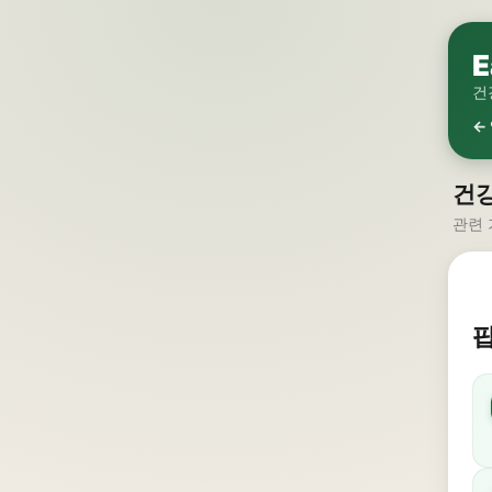
E
건
←
건
관련 
팝