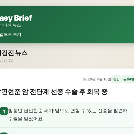
asy Brief
강검진 뉴스
 앱으로 보기
강검진 뉴스
기사 7건
2026년 4월 16일
건강
문화/
핀현준 암 전단계 선종 수술 후 회복 중
방송인 팝핀현준 씨가 암으로 변할 수 있는 선종을 발견해
1
수술을 받았어요.