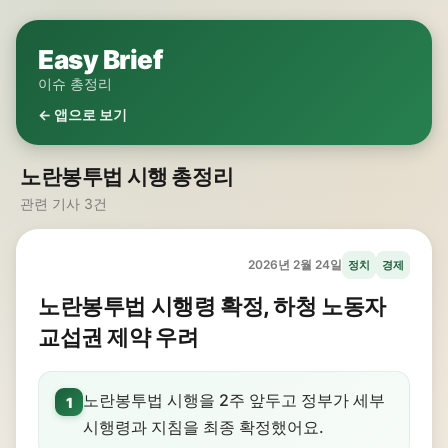
Easy Brief
이슈 총정리
← 앱으로 보기
노란봉투법 시행 총정리
관련 기사 3건
2026년 2월 24일
정치
경제
노란봉투법 시행령 확정, 하청 노동자
교섭권 제약 우려
노란봉투법 시행을 2주 앞두고 정부가 세부
1
시행령과 지침을 최종 확정했어요.