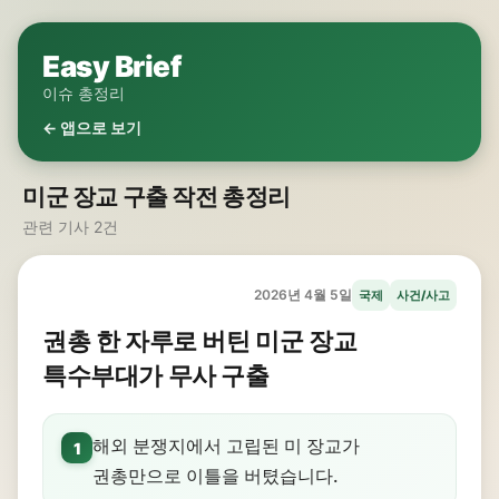
Easy Brief
이슈 총정리
← 앱으로 보기
미군 장교 구출 작전 총정리
관련 기사 2건
2026년 4월 5일
국제
사건/사고
권총 한 자루로 버틴 미군 장교
특수부대가 무사 구출
해외 분쟁지에서 고립된 미 장교가
1
권총만으로 이틀을 버텼습니다.