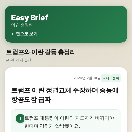
Easy Brief
이슈 총정리
← 앱으로 보기
트럼프와 이란 갈등 총정리
관련 기사 2건
2026년 2월 14일
국제
정치
트럼프 이란 정권교체 주장하며 중동에
항공모함 급파
트럼프 대통령이 이란의 지도자가 바뀌어야
1
한다며 강하게 압박했어요.