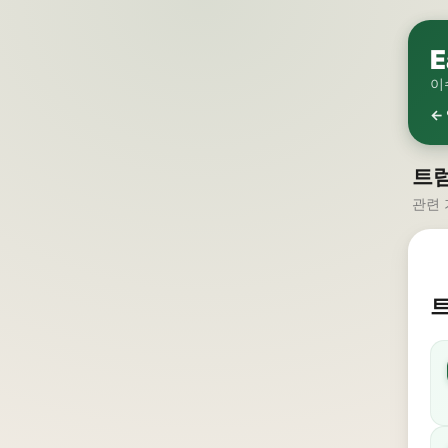
E
이
←
트럼
관련 
트