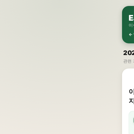
E
이
←
20
관련 
이