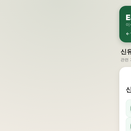
E
이
←
신유
관련 
신