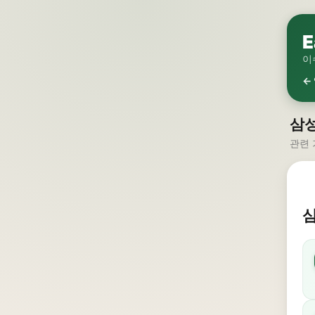
E
이
←
삼성
관련 
삼