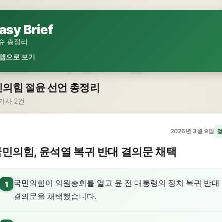
asy Brief
슈 총정리
 앱으로 보기
의힘 절윤 선언 총정리
기사 2건
2026년 3월 9일
민의힘, 윤석열 복귀 반대 결의문 채택
국민의힘이 의원총회를 열고 윤 전 대통령의 정치 복귀 반대
1
결의문을 채택했습니다.