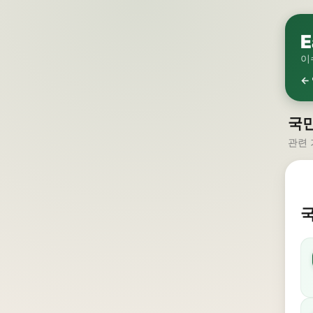
E
이
←
국민
관련 
국