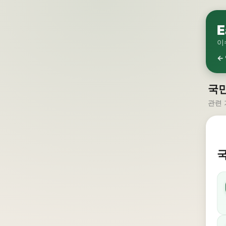
E
이
←
국민
관련 
국