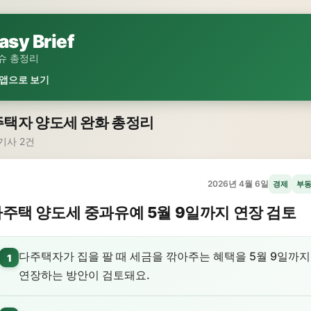
asy Brief
슈 총정리
 앱으로 보기
택자 양도세 완화 총정리
기사 2건
2026년 4월 6일
경제
부
주택 양도세 중과유예 5월 9일까지 연장 검토
다주택자가 집을 팔 때 세금을 깎아주는 혜택을 5월 9일까지
1
연장하는 방안이 검토돼요.