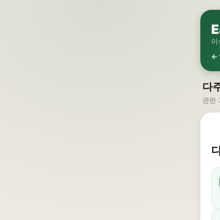
E
이
←
다주
관련 
다