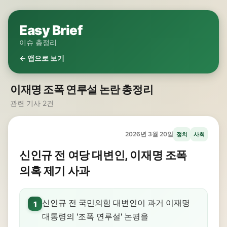
Easy Brief
이슈 총정리
← 앱으로 보기
이재명 조폭 연루설 논란 총정리
관련 기사 2건
2026년 3월 20일
정치
사회
신인규 전 여당 대변인, 이재명 조폭
의혹 제기 사과
신인규 전 국민의힘 대변인이 과거 이재명
1
대통령의 '조폭 연루설' 논평을