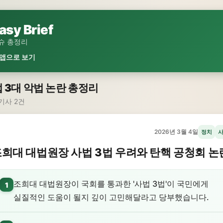
asy Brief
슈 총정리
 앱으로 보기
 3대 악법 논란 총정리
기사 2건
2026년 3월 4일
정치
희대 대법원장 사법 3법 우려와 탄핵 공청회 논
조희대 대법원장이 국회를 통과한 '사법 3법'이 국민에게
1
실질적인 도움이 될지 깊이 고민해달라고 당부했습니다.