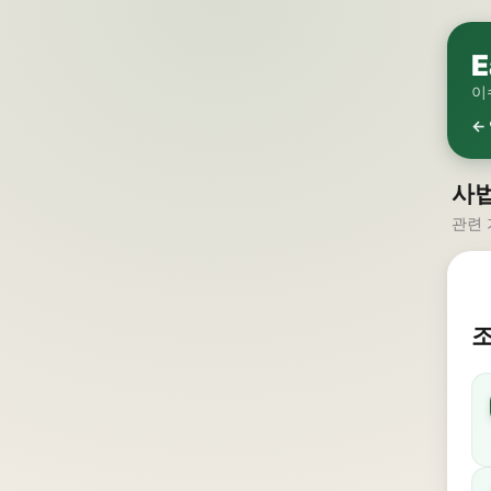
E
이
←
사법
관련 
조