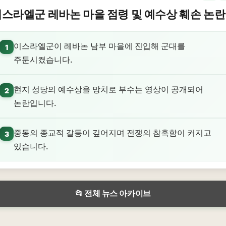
스라엘군 레바논 마을 점령 및 예수상 훼손 논란
이스라엘군이 레바논 남부 마을에 진입해 군대를
1
주둔시켰습니다.
현지 성당의 예수상을 망치로 부수는 영상이 공개되어
2
논란입니다.
중동의 종교적 갈등이 깊어지며 전쟁의 참혹함이 커지고
3
있습니다.
📂 전체 뉴스 아카이브