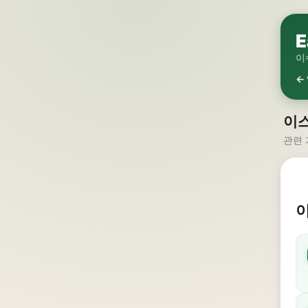
E
이
←
이스
관련 
이