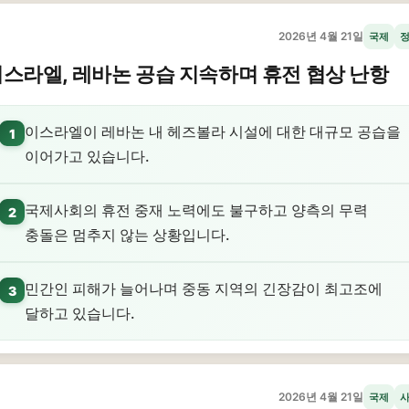
2026년 4월 21일
국제
스라엘, 레바논 공습 지속하며 휴전 협상 난항
이스라엘이 레바논 내 헤즈볼라 시설에 대한 대규모 공습을
1
이어가고 있습니다.
국제사회의 휴전 중재 노력에도 불구하고 양측의 무력
2
충돌은 멈추지 않는 상황입니다.
민간인 피해가 늘어나며 중동 지역의 긴장감이 최고조에
3
달하고 있습니다.
2026년 4월 21일
국제