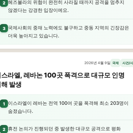
헤즈볼라의 위협이 완전히 사라질 때까지 공격을 멈추지
2
않겠다는 강경한 입장이에요.
국제사회의 중재 노력에도 불구하고 중동 지역의 긴장감은
3
더욱 높아지고 있습니다.
2026년 4월 9일
국제
사건/
스라엘, 레바논 100곳 폭격으로 대규모 인명
피해 발생
이스라엘이 레바논 전역 100여 곳을 폭격해 최소 203명이
1
숨졌습니다.
휴전 논의가 진행되던 중 발생한 대규모 공격으로 평화
2