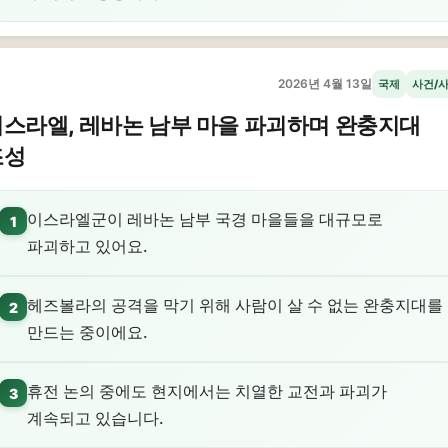
2026년 4월 13일
국제
사건/
스라엘, 레바논 남부 마을 파괴하며 완충지대
조성
이스라엘군이 레바논 남부 국경 마을들을 대규모로
1
파괴하고 있어요.
헤즈볼라의 공격을 막기 위해 사람이 살 수 없는 완충지대를
2
만드는 중이에요.
휴전 논의 중에도 현지에서는 치열한 교전과 파괴가
3
계속되고 있습니다.