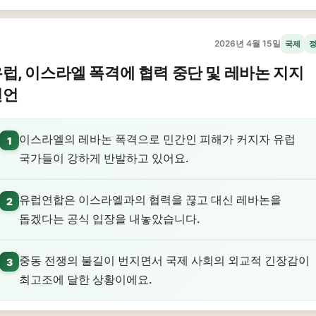
2026년 4월 15일
국제
럽, 이스라엘 폭격에 협력 중단 및 레바논 지지
선언
이스라엘의 레바논 폭격으로 민간인 피해가 커지자 유럽
1
국가들이 강하게 반발하고 있어요.
유럽연합은 이스라엘과의 협력을 끊고 대신 레바논을
2
돕겠다는 공식 입장을 내놓았습니다.
중동 전쟁의 불길이 번지면서 국제 사회의 외교적 긴장감이
3
최고조에 달한 상황이에요.