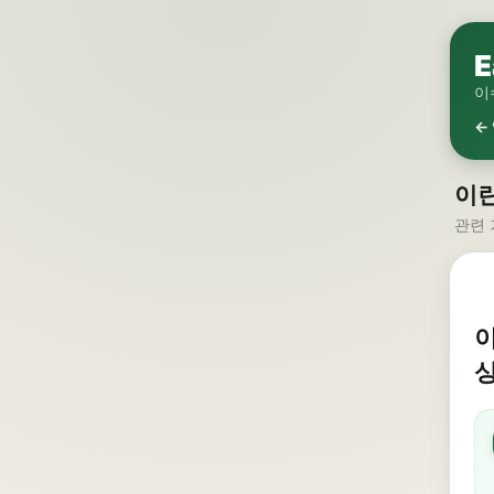
E
이
←
이란
관련 
이