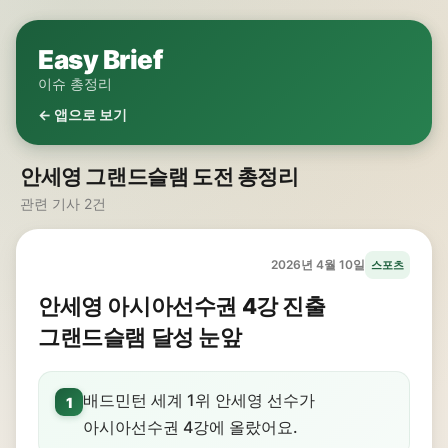
Easy Brief
이슈 총정리
← 앱으로 보기
안세영 그랜드슬램 도전 총정리
관련 기사 2건
2026년 4월 10일
스포츠
안세영 아시아선수권 4강 진출
그랜드슬램 달성 눈앞
배드민턴 세계 1위 안세영 선수가
1
아시아선수권 4강에 올랐어요.